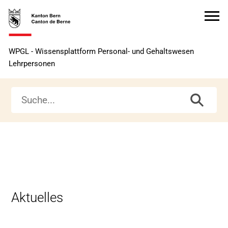
Zur
Zur
Zum
Zum
Startseite
Navigation
Hauptinhalt
Seitenende
Zur
WPGL - Wissensplattform Personal- und Gehaltswesen
Startseite
Lehrpersonen
Wissensplattform
Personal-
und
Gehaltswesen
Lehrpersonen
Aktuelles