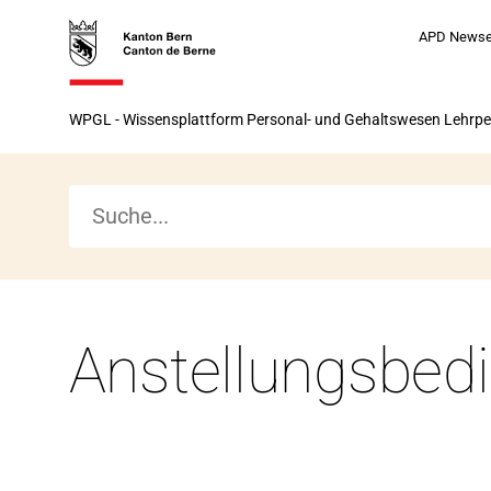
Zur
Zur
Zum
Zum
APD News
Startseite
Navigation
Hauptinhalt
Seitenende
Zur
WPGL - Wissensplattform Personal- und Gehaltswesen Lehrp
Startseite
Anstellungsbed