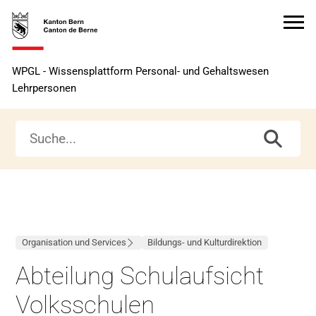
Zur
Zur
Zum
Zum
Startseite
Navigation
Hauptinhalt
Seitenende
Zur
WPGL - Wissensplattform Personal- und Gehaltswesen
Startseite
Lehrpersonen
Organisation und Services
Bildungs- und Kulturdirektion
Abteilung Schulaufsicht
Volksschulen