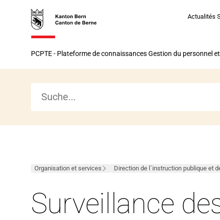
Vers
Vers
Vers
Vers
Actualités 
la
la
le
le
page
navigation
contenu
bas
Vers
d’accueil
principal
de
PCPTE - Plateforme de connaissances Gestion du personnel et
la
la
page
page
d’accueil
Organisation et services
Direction de l`instruction publique et d
Surveillance des