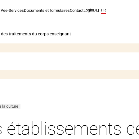
Login
Navigation
DE
FR
SPe
e-Services
Documents et formulaires
Contact
linguistique.
La
langue
 des traitements du corps enseignant
actuelle
est
français.
e la culture
 établissements de