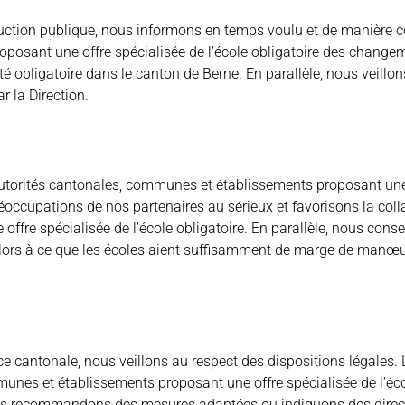
truction publique, nous informons en temps voulu et de manière 
posant une offre spécialisée de l’école obligatoire des change
té obligatoire dans le canton de Berne. En parallèle, nous veill
 la Direction.
utorités cantonales, communes et établissements proposant une o
réoccupations de nos partenaires au sérieux et favorisons la co
ffre spécialisée de l’école obligatoire. En parallèle, nous conse
ors à ce que les écoles aient suffisamment de marge de manœuv
nce cantonale, nous veillons au respect des dispositions légales
unes et établissements proposant une offre spécialisée de l’écol
s recommandons des mesures adaptées ou indiquons des directi