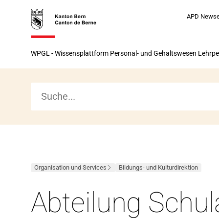
Zur
Zur
Zum
Zum
APD News
Startseite
Navigation
Hauptinhalt
Seitenende
Zur
WPGL - Wissensplattform Personal- und Gehaltswesen Lehrp
Startseite
Organisation und Services
Bildungs- und Kulturdirektion
Abteilung Schul