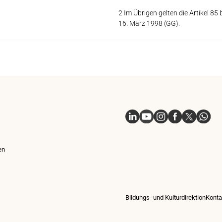
2 Im Übrigen gelten die Artikel 8
16. März 1998 (GG).
Linkedin
Youtube
Instagram
Facebook
X
Whatsap
en
Bildungs- und Kulturdirektion
Konta