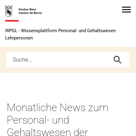
Zur
Zur
Zum
Zum
Startseite
Navigation
Hauptinhalt
Seitenende
Zur
WPGL - Wissensplattform Personal- und Gehaltswesen
Startseite
Lehrpersonen
Monatliche News zum
Personal- und
Gehaltswesen der