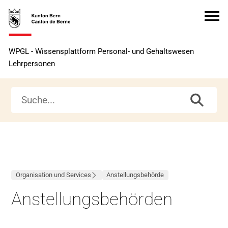
Zur
Zur
Zum
Zum
Startseite
Navigation
Hauptinhalt
Seitenende
Zur
WPGL - Wissensplattform Personal- und Gehaltswesen
Startseite
Lehrpersonen
Organisation und Services
Anstellungsbehörde
Anstellungsbehörden