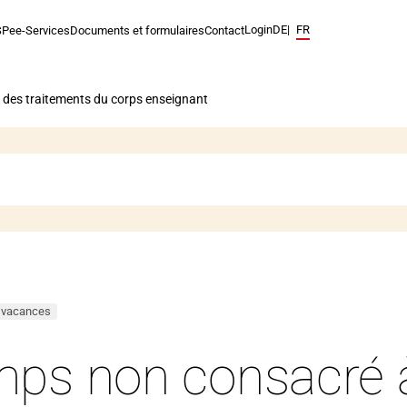
Login
Navigation
DE
FR
SPe
e-Services
Documents et formulaires
Contact
linguistique.
La
langue
 des traitements du corps enseignant
actuelle
est
français.
 vacances
mps non consacré 