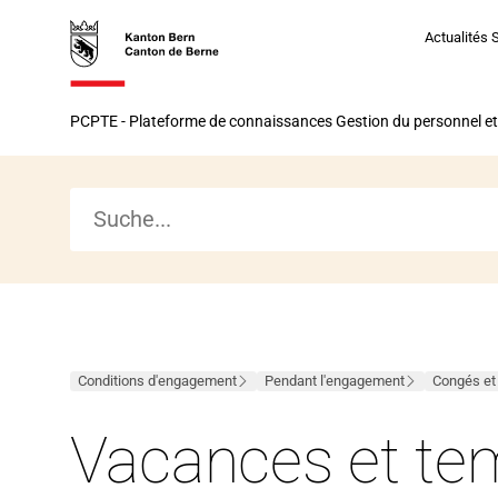
Vers
Vers
Vers
Vers
Actualités 
la
la
le
le
page
navigation
contenu
bas
Vers
d’accueil
principal
de
PCPTE - Plateforme de connaissances Gestion du personnel et
la
la
page
page
d’accueil
Conditions d'engagement
Pendant l'engagement
Congés et
Vacances et te