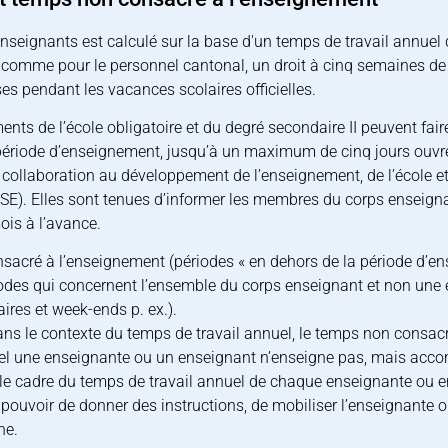
nseignants est calculé sur la base d'un temps de travail annuel d
s comme pour le personnel cantonal, un droit à cinq semaines d
ses pendant les vacances scolaires officielles.
ments de l’école obligatoire et du degré secondaire II peuvent f
période d’enseignement, jusqu’à un maximum de cinq jours ouvré
a collaboration au développement de l’enseignement, de l’école et
OSE). Elles sont tenues d’informer les membres du corps enseigna
ois à l’avance.
sacré à l’enseignement (périodes « en dehors de la période d’ens
odes qui concernent l’ensemble du corps enseignant et non une
aires et week-ends p. ex.).
ans le contexte du temps de travail annuel, le temps non consacr
l une enseignante ou un enseignant n’enseigne pas, mais accomp
e cadre du temps de travail annuel de chaque enseignante ou ens
n pouvoir de donner des instructions, de mobiliser l’enseignante 
he.