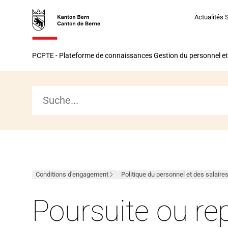
Vers
Vers
Vers
Vers
Actualités 
la
la
le
le
page
navigation
contenu
bas
Vers
d’accueil
principal
de
PCPTE - Plateforme de connaissances Gestion du personnel et
la
la
page
page
d’accueil
Conditions d'engagement
Politique du personnel et des salaire
Poursuite ou re