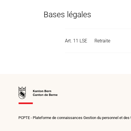
Bases légales
Art. 11 LSE
Retraite
Vers
la
page
d’accueil
PCPTE - Plateforme de connaissances Gestion du personnel et des 