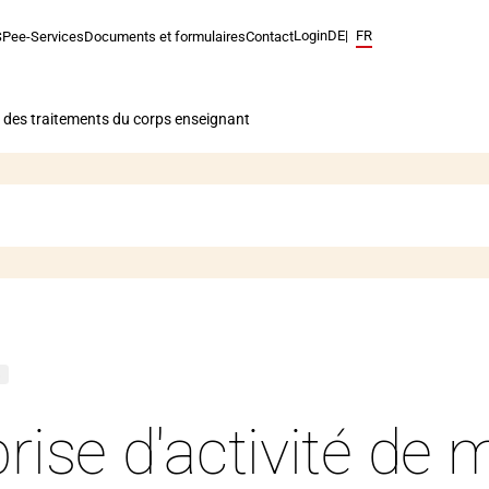
Login
Navigation
DE
FR
SPe
e-Services
Documents et formulaires
Contact
linguistique.
La
langue
 des traitements du corps enseignant
actuelle
est
français.
s
prise d'activité d