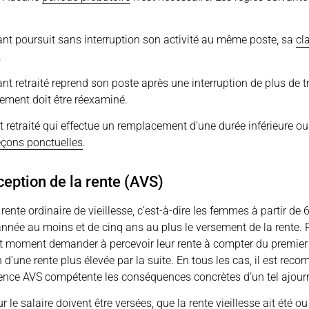
nant poursuit sans interruption son activité au même poste, sa
cl
.
ant retraité reprend son poste après une interruption de plus de
sement doit être réexaminé.
t retraité qui effectue un remplacement d’une durée inférieure o
leçons ponctuelles
.
eption de la rente (AVS)
ente ordinaire de vieillesse, c’est-à-dire les femmes à partir de
nnée au moins et de cinq ans au plus le versement de la rente. 
out moment demander à percevoir leur rente à compter du premier
n d’une rente plus élevée par la suite. En tous les cas, il est rec
ence AVS compétente les conséquences concrètes d’un tel ajou
r le salaire doivent être versées, que la rente vieillesse ait été o