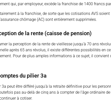
itement qui, par employeur, excède la franchise de 1400 francs p
tairement à la franchise, de sorte que les cotisations AVS soient d
 à l’assurance chômage (AC) sont entièrement supprimées.
eption de la rente (caisse de pension)
ourner la perception de la rente de vieillesse jusqu’à 70 ans rév
nnelle après 65 ans révolus, il existe différentes possibilités en c
cement. Pour de plus amples informations à ce sujet, il convient
comptes du pilier 3a
 3a peut être différé jusqu’à la retraite définitive pour les perso
outefois pas au-delà de cinq ans à compter de l’âge ordinaire de 
ontinuer à cotiser.